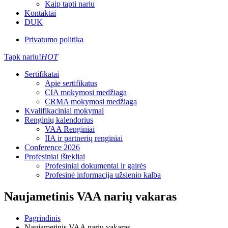
Kaip tapti nariu
Kontaktai
DUK
Privatumo politika
Tapk nariu!
HOT
Sertifikatai
Apie sertifikatus
CIA mokymosi medžiaga
CRMA mokymosi medžiaga
Kvalifikaciniai mokymai
Renginių kalendorius
VAA Renginiai
IIA ir partnerių renginiai
Conference 2026
Profesiniai ištekliai
Profesiniai dokumentai ir gairės
Profesinė informacija užsienio kalba
Naujametinis VAA narių vakaras
Pagrindinis
Naujametinis VAA narių vakaras