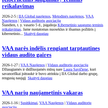
reikalavimas
2026-2-5 |
IIA Global naujienos
,
Metodinės naujienos
,
VAA
Naujienos
|
Vidaus auditorių asociacija
Šiandien, t. y. vasario 5 d., įsigalioja
Kibernetinio saugumo teminis
reikalavimas
. Jame nustatomas nuoseklus ir išsamus požiūris į
kibernetinio...
Skaityti daugiau
VAA narės indėlis rengiant tarptautines
vidaus audito gaires
2026-1-27 |
VAA Naujienos
|
Vidaus auditorių asociacija
Džiaugiamės ir didžiuojamės mūsų nare
Laura Savičiene
, kuri
savanoriškai įsitraukė ir buvo atrinkta į IIA Global darbo grupę,
rengusią naująjį
Skaityti daugiau
VAA narių naujametinis vakaras
2026-1-16 |
Susitikimai
,
VAA Naujienos
|
Vidaus auditorių
asociacija