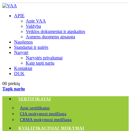
APIE
Apie VAA
Valdyba
Veiklos dokumentai ir ataskaitos
Asmens duomenų apsauga
Naujienos
Standartai ir gairės
Narystė
Narystės privalumai
Kaip tapti nariu
Kontaktai
DUK
0
0 prekių
Tapk nariu
SERTIFIKATAI
Apie sertifikatus
CIA mokymosi medžiaga
CRMA mokymosi medžiaga
KVALIFIKACINIAI MOKYMAI