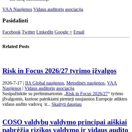
VAA Naujienos
Vidaus auditorių asociacija
Pasidalinti
Facebook
Twitter
LinkedIn
Google +
Email
Related
Posts
Risk in Focus 2026/27 tyrimo įžvalgos
2026-7-17 |
IIA Global naujienos
,
Metodinės naujienos
,
VAA
Naujienos
|
Vidaus auditorių asociacija
Susipažinkite su preliminariomis „
Risk in Focus 2026/27
“ tyrimo
įžvalgomis, kuriose pateikiami pirmieji naujausios Europoje atliktos
vidaus audito vadovų ir...
Skaityti daugiau
COSO valdybų valdymo principai aiškiai
pabrėžia rizikos valdymo ir vidaus audito