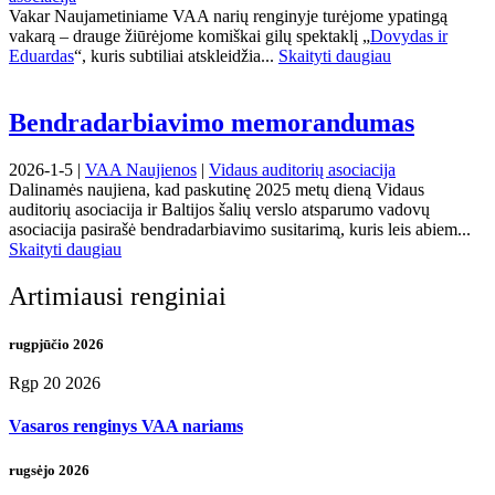
Vakar Naujametiniame VAA narių renginyje turėjome ypatingą
vakarą – drauge žiūrėjome komiškai gilų spektaklį „
Dovydas ir
Eduardas
“, kuris subtiliai atskleidžia...
Skaityti daugiau
Bendradarbiavimo memorandumas
2026-1-5 |
VAA Naujienos
|
Vidaus auditorių asociacija
Dalinamės naujiena, kad paskutinę 2025 metų dieną Vidaus
auditorių asociacija ir Baltijos šalių verslo atsparumo vadovų
asociacija pasirašė bendradarbiavimo susitarimą, kuris leis abiem...
Skaityti daugiau
Artimiausi renginiai
rugpjūčio 2026
Rgp 20 2026
Vasaros renginys VAA nariams
rugsėjo 2026