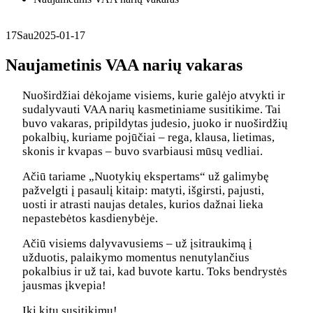
17
Sau
2025-01-17
Naujametinis VAA narių vakaras
Nuoširdžiai dėkojame visiems, kurie galėjo atvykti ir
sudalyvauti VAA narių kasmetiniame susitikime. Tai
buvo vakaras, pripildytas judesio, juoko ir nuoširdžių
pokalbių, kuriame pojūčiai – rega, klausa, lietimas,
skonis ir kvapas – buvo svarbiausi mūsų vedliai.
Ačiū tariame „Nuotykių ekspertams“ už galimybę
pažvelgti į pasaulį kitaip: matyti, išgirsti, pajusti,
uosti ir atrasti naujas detales, kurios dažnai lieka
nepastebėtos kasdienybėje.
Ačiū visiems dalyvavusiems – už įsitraukimą į
užduotis, palaikymo momentus nenutylančius
pokalbius ir už tai, kad buvote kartu. Toks bendrystės
jausmas įkvepia!
Iki kitų susitikimų!