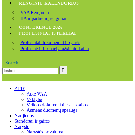
RENGINIŲ KALENDORIUS
VAA Renginiai
IIA ir partnerių renginiai
CONFERENCE 2026
PROFESINIAI IŠTEKLIAI
Profesiniai dokumentai ir gairės
Profesinė informacija užsienio kalba
Search
APIE
Apie VAA
Valdyba
Veiklos dokumentai ir ataskaitos
Asmens duomenų apsauga
Naujienos
Standartai ir gairės
Narystė
Narystės privalumai