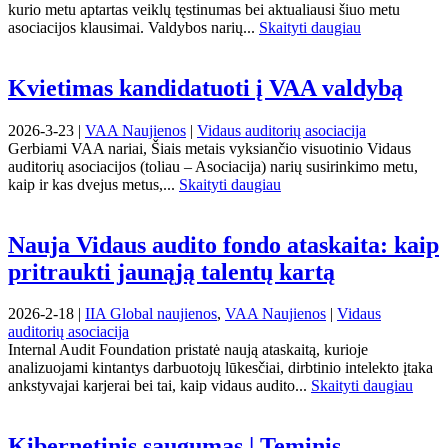
kurio metu aptartas veiklų tęstinumas bei aktualiausi šiuo metu
asociacijos klausimai. Valdybos narių...
Skaityti daugiau
Kvietimas kandidatuoti į VAA valdybą
2026-3-23 |
VAA Naujienos
|
Vidaus auditorių asociacija
Gerbiami VAA nariai, Šiais metais vyksiančio visuotinio Vidaus
auditorių asociacijos (toliau – Asociacija) narių susirinkimo metu,
kaip ir kas dvejus metus,...
Skaityti daugiau
Nauja Vidaus audito fondo ataskaita: kaip
pritraukti jaunąją talentų kartą
2026-2-18 |
IIA Global naujienos
,
VAA Naujienos
|
Vidaus
auditorių asociacija
Internal Audit Foundation pristatė naują ataskaitą, kurioje
analizuojami kintantys darbuotojų lūkesčiai, dirbtinio intelekto įtaka
ankstyvajai karjerai bei tai, kaip vidaus audito...
Skaityti daugiau
Kibernetinis saugumas | Teminis