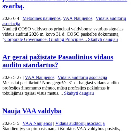
svarbą.
2026-6-4 |
Metodinės naujienos
,
VAA Naujienos
|
Vidaus auditorių
asociacija
Naujieji COSO valdysenos principai valdyboms: svarbus signalas
vidaus auditui 2026 m. kovo 31 d. COSO paskelbė dokumentą
"
Corporate Governance: Guiding Principles...
Skaityti daugiau
Ar gerai pažįstate Pasaulinius vidaus
audito standartus?
2026-5-27 |
VAA Naujienos
|
Vidaus auditorių asociacija
Metas tai pasitikrinti! Nors gegužės 31 d. baigiasi vidaus audito
profesijos žinomumo mėnuo, mūsų profesijos pažinimas ir
tobulėjimas tęsiasi visus metus....
Skaityti daugiau
Nauja VAA valdyba
2026-5-5 |
VAA Naujienos
|
Vidaus auditorių asociacija
Šiandien įvyko pirmasis naujai išrinktos VAA valdybos posėdis,