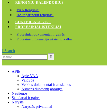
RENGINIŲ KALENDORIUS
VAA Renginiai
IIA ir partnerių renginiai
CONFERENCE 2026
PROFESINIAI IŠTEKLIAI
Profesiniai dokumentai ir gairės
Profesinė informacija užsienio kalba
Search
APIE
Apie VAA
Valdyba
Veiklos dokumentai ir ataskaitos
Asmens duomenų apsauga
Naujienos
Standartai ir gairės
Narystė
Narystės privalumai