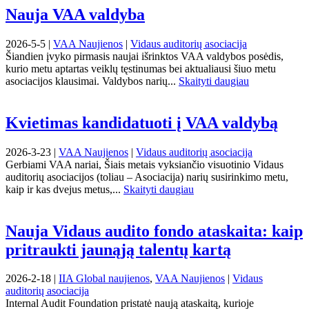
Nauja VAA valdyba
2026-5-5 |
VAA Naujienos
|
Vidaus auditorių asociacija
Šiandien įvyko pirmasis naujai išrinktos VAA valdybos posėdis,
kurio metu aptartas veiklų tęstinumas bei aktualiausi šiuo metu
asociacijos klausimai. Valdybos narių...
Skaityti daugiau
Kvietimas kandidatuoti į VAA valdybą
2026-3-23 |
VAA Naujienos
|
Vidaus auditorių asociacija
Gerbiami VAA nariai, Šiais metais vyksiančio visuotinio Vidaus
auditorių asociacijos (toliau – Asociacija) narių susirinkimo metu,
kaip ir kas dvejus metus,...
Skaityti daugiau
Nauja Vidaus audito fondo ataskaita: kaip
pritraukti jaunąją talentų kartą
2026-2-18 |
IIA Global naujienos
,
VAA Naujienos
|
Vidaus
auditorių asociacija
Internal Audit Foundation pristatė naują ataskaitą, kurioje