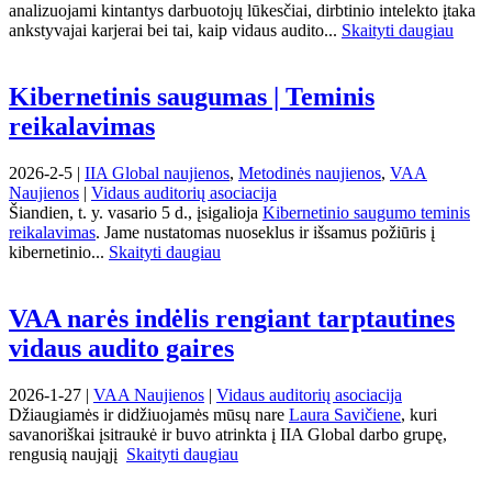
analizuojami kintantys darbuotojų lūkesčiai, dirbtinio intelekto įtaka
ankstyvajai karjerai bei tai, kaip vidaus audito...
Skaityti daugiau
Kibernetinis saugumas | Teminis
reikalavimas
2026-2-5 |
IIA Global naujienos
,
Metodinės naujienos
,
VAA
Naujienos
|
Vidaus auditorių asociacija
Šiandien, t. y. vasario 5 d., įsigalioja
Kibernetinio saugumo teminis
reikalavimas
. Jame nustatomas nuoseklus ir išsamus požiūris į
kibernetinio...
Skaityti daugiau
VAA narės indėlis rengiant tarptautines
vidaus audito gaires
2026-1-27 |
VAA Naujienos
|
Vidaus auditorių asociacija
Džiaugiamės ir didžiuojamės mūsų nare
Laura Savičiene
, kuri
savanoriškai įsitraukė ir buvo atrinkta į IIA Global darbo grupę,
rengusią naująjį
Skaityti daugiau