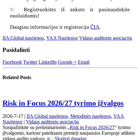
✨ Registruokitės iš anksto ir pasinaudokite
nuolaidomis!
Daugiau informacijos ir registracija
ČIA
.
IIA Global naujienos
,
VAA Naujienos
Vidaus auditorių asociacija
Pasidalinti
Facebook
Twitter
LinkedIn
Google +
Email
Related
Posts
Risk in Focus 2026/27 tyrimo įžvalgos
2026-7-17 |
IIA Global naujienos
,
Metodinės naujienos
,
VAA
Naujienos
|
Vidaus auditorių asociacija
Susipažinkite su preliminariomis „
Risk in Focus 2026/27
“ tyrimo
įžvalgomis, kuriose pateikiami pirmieji naujausios Europoje atliktos
vidaus audito vadovų ir...
Skaityti daugiau