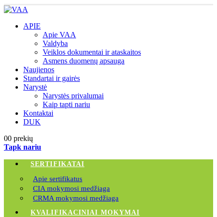
APIE
Apie VAA
Valdyba
Veiklos dokumentai ir ataskaitos
Asmens duomenų apsauga
Naujienos
Standartai ir gairės
Narystė
Narystės privalumai
Kaip tapti nariu
Kontaktai
DUK
0
0 prekių
Tapk nariu
SERTIFIKATAI
Apie sertifikatus
CIA mokymosi medžiaga
CRMA mokymosi medžiaga
KVALIFIKACINIAI MOKYMAI