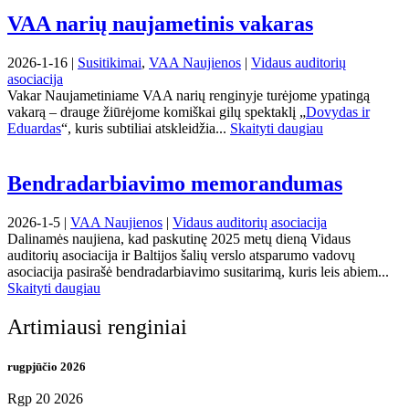
VAA narių naujametinis vakaras
2026-1-16 |
Susitikimai
,
VAA Naujienos
|
Vidaus auditorių
asociacija
Vakar Naujametiniame VAA narių renginyje turėjome ypatingą
vakarą – drauge žiūrėjome komiškai gilų spektaklį „
Dovydas ir
Eduardas
“, kuris subtiliai atskleidžia...
Skaityti daugiau
Bendradarbiavimo memorandumas
2026-1-5 |
VAA Naujienos
|
Vidaus auditorių asociacija
Dalinamės naujiena, kad paskutinę 2025 metų dieną Vidaus
auditorių asociacija ir Baltijos šalių verslo atsparumo vadovų
asociacija pasirašė bendradarbiavimo susitarimą, kuris leis abiem...
Skaityti daugiau
Artimiausi renginiai
rugpjūčio 2026
Rgp 20 2026