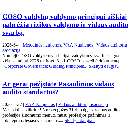
COSO valdybų valdymo principai aiškiai
pabrėžia rizikos valdymo ir vidaus audito
svarbą.
2026-6-4 |
Metodinės naujienos
,
VAA Naujienos
|
Vidaus auditorių
asociacija
Naujieji COSO valdysenos principai valdyboms: svarbus signalas
vidaus auditui 2026 m. kovo 31 d. COSO paskelbė dokumentą
"
Corporate Governance: Guiding Principles...
Skaityti daugiau
Ar gerai pažįstate Pasaulinius vidaus
audito standartus?
2026-5-27 |
VAA Naujienos
|
Vidaus auditorių asociacija
Metas tai pasitikrinti! Nors gegužės 31 d. baigiasi vidaus audito
profesijos žinomumo mėnuo, mūsų profesijos pažinimas ir
tobulėjimas tęsiasi visus metus....
Skaityti daugiau