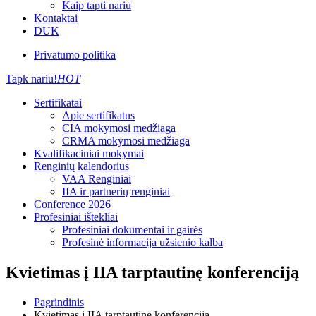
Kaip tapti nariu
Kontaktai
DUK
Privatumo politika
Tapk nariu!
HOT
Sertifikatai
Apie sertifikatus
CIA mokymosi medžiaga
CRMA mokymosi medžiaga
Kvalifikaciniai mokymai
Renginių kalendorius
VAA Renginiai
IIA ir partnerių renginiai
Conference 2026
Profesiniai ištekliai
Profesiniai dokumentai ir gairės
Profesinė informacija užsienio kalba
Kvietimas į IIA tarptautinę konferenciją
Pagrindinis
Kvietimas į IIA tarptautinę konferenciją