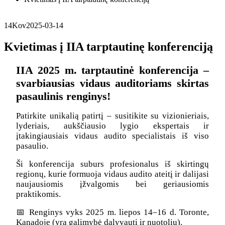
14
Kov
2025-03-14
Kvietimas į IIA tarptautinę konferenciją
IIA 2025 m. tarptautinė konferencija –
svarbiausias vidaus auditoriams skirtas
pasaulinis renginys!
Patirkite unikalią patirtį – susitikite su vizionieriais,
lyderiais, aukščiausio lygio ekspertais ir
įtakingiausiais vidaus audito specialistais iš viso
pasaulio.
Ši konferencija suburs profesionalus iš skirtingų
regionų, kurie formuoja vidaus audito ateitį ir dalijasi
naujausiomis įžvalgomis bei geriausiomis
praktikomis.
📅 Renginys vyks 2025 m. liepos 14–16 d. Toronte,
Kanadoje (yra galimybė dalyvauti ir nuotoliu).